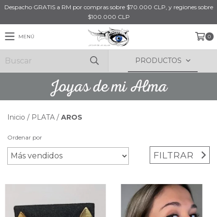
Despacho GRATIS a RM por compras sobre $70.000 CLP, y regiones sobre
$100.000 CLP
MENÚ
0
PRODUCTOS
Inicio
/
PLATA
/
AROS
Ordenar por
FILTRAR