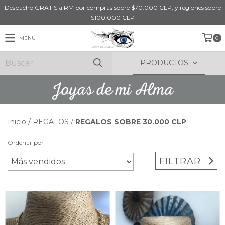
Despacho GRATIS a RM por compras sobre $70.000 CLP, y regiones sobre
$100.000 CLP
MENÚ
0
PRODUCTOS
Inicio
/
REGALOS
/
REGALOS SOBRE 30.000 CLP
Ordenar por
FILTRAR