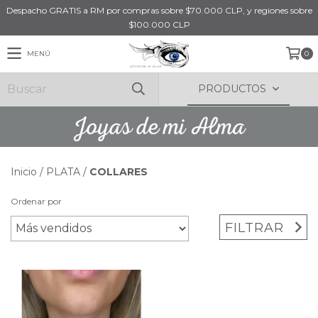
Despacho GRATIS a RM por compras sobre $70.000 CLP, y regiones sobre
$100.000 CLP
MENÚ
0
PRODUCTOS
Inicio
/
PLATA
/
COLLARES
Ordenar por
FILTRAR